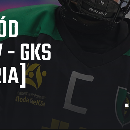
ÓD
 - GKS
IA]
UD