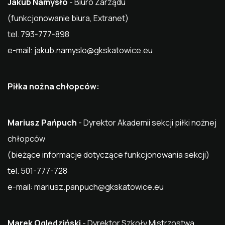
Jakub Namysło
- Biuro Zarządu
(funkcjonowanie biura, Extranet)
tel. 793-777-898
e-mail:
jakub.namyslo@gkskatowice.eu
Piłka nożna chłopców:
Mariusz Pańpuch
- Dyrektor Akademii sekcji piłki nożnej
chłopców
(bieżące informacje dotyczące funkcjonowania sekcji)
tel. 501-777-728
e-mail:
mariusz.panpuch@gkskatowice.eu
Marek Oględziński
- Dyrektor Szkoły Mistrzostwa