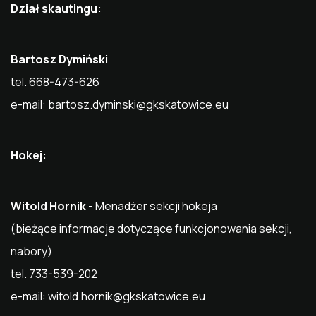
Dział skautingu:
Bartosz Dymiński
tel. 668-473-626
e-mail:
bartosz.dyminski@gkskatowice.eu
Hokej:
Witold Hornik
- Menadżer sekcji hokeja
(bieżące informacje dotyczące funkcjonowania sekcji,
nabory)
tel. 733-539-202
e-mail:
witold.hornik@gkskatowice.eu