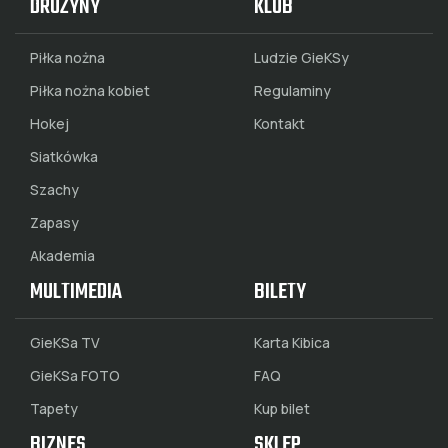
DRUŻYNY
KLUB
Piłka nożna
Ludzie GieKSy
Piłka nożna kobiet
Regulaminy
Hokej
Kontakt
Siatkówka
Szachy
Zapasy
Akademia
MULTIMEDIA
BILETY
GieKSa TV
Karta Kibica
GieKSa FOTO
FAQ
Tapety
Kup bilet
BIZNES
SKLEP