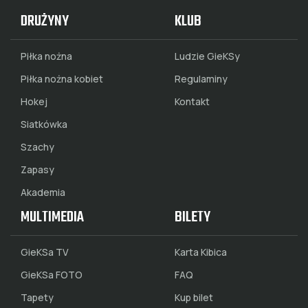
DRUŻYNY
KLUB
Piłka nożna
Ludzie GieKSy
Piłka nożna kobiet
Regulaminy
Hokej
Kontakt
Siatkówka
Szachy
Zapasy
Akademia
MULTIMEDIA
BILETY
GieKSa TV
Karta Kibica
GieKSa FOTO
FAQ
Tapety
Kup bilet